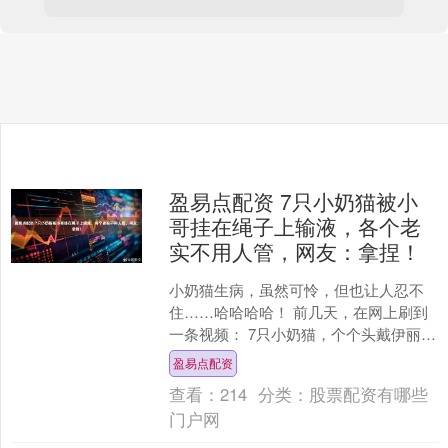
盈易点配资 7只小奶猫被小
哥挂在绳子上输液，各个老
实不用人管，网友：拿捏！
小奶猫生病，虽然可怜，但也让人忍不
住……哈哈哈哈！ 前几天，在网上刷到
一条视频： 7只小奶猫，个个头戴伊丽莎
白圈，身子被人用绳子吊在空中，房间
盈易点配资
里还充斥着此起彼伏....
查看：
214
分类：
股票配资有哪些
门户网