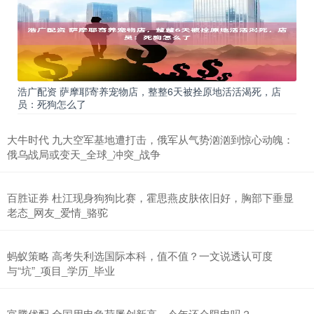
浩广配资 萨摩耶寄养宠物店，整整6天被拴原地活活渴死，店
员：死狗怎么了
大牛时代 九大空军基地遭打击，俄军从气势汹汹到惊心动魄：
俄乌战局或变天_全球_冲突_战争
百胜证券 杜江现身狗狗比赛，霍思燕皮肤依旧好，胸部下垂显
老态_网友_爱情_骆驼
蚂蚁策略 高考失利选国际本科，值不值？一文说透认可度
与“坑”_项目_学历_毕业
富腾优配 全国用电负荷屡创新高，今年还会限电吗？