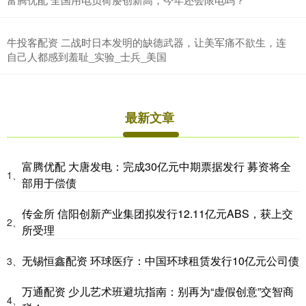
牛投客配资 二战时日本发明的缺德武器，让美军痛不欲生，连
自己人都感到羞耻_实验_士兵_美国
最新文章
富腾优配 大唐发电：完成30亿元中期票据发行 募资将全
1、
部用于偿债
传金所 信阳创新产业集团拟发行12.11亿元ABS，获上交
2、
所受理
无锡恒鑫配资 环球医疗：中国环球租赁发行10亿元公司债
3、
万通配资 少儿艺术班避坑指南：别再为“虚假创意”交智商
4、