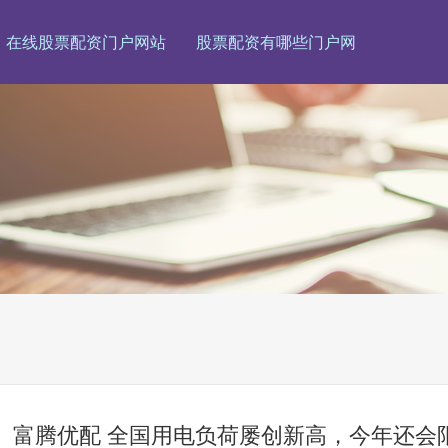
在线股票配资门户网站
股票配资有哪些门户网
富腾优配 全国用电负荷屡创新高，今年还会