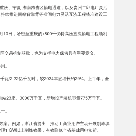
-重庆、宁夏-湖南跨省区输电通道，以及贵州二郎电厂灵活
且持续推进闽赣背靠背等省间电力灵活互济工程核准建设工
月10日，哈密至重庆的±800千伏特高压直流输电工程顺利
营区交易机制获批，也为支撑电力保供具有重要意义。
作用。
瓦/2.22亿千瓦时，较2024年底增长约29%。上半年，全
站23座、3090万千瓦，新增投产装机容量775万千瓦。
之一。
方案。例如，浙江省提出，推动工商业用户主动开展削峰填
现1 GW以上削峰效果，有效降低全省基础用电负荷。