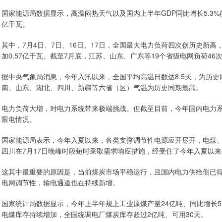
国家能源局数据显示，高温闷热天气以及国内上半年GDP同比增长5.3
亿千瓦。
其中，7月4日、7日、16日、17日，全国最大电力负荷四次创历史新高，
加0.57亿千瓦。截至7月底，江苏、山东、广东等19个省级电网负荷46
据中央气象局消息，今年入汛以来，全国平均高温日数达8.5天，为历史
南、山东、湖北、四川、新疆等六省（区）气温为历史同期最高。
电力负荷大增，对电力系统带来极端挑战。但截至目前，今年国内电力系统表
限电情况。
国家能源局表示，今年入夏以来，各类支撑调节性电源应开尽开，电煤
四川在7月17日晚峰时段短时采取需求响应措施，经受住了今年入夏以
这其中最重要的原因是，当前煤炭市场平稳运行，且国内电力供给侧已
电网调节性，输电通道也在持续新增。
国家统计局数据显示，今年上半年规上工业原煤产量24亿吨、同比增长5.
电煤库存持续增加，全国统调电厂煤炭库存超过2亿吨、可用30天。