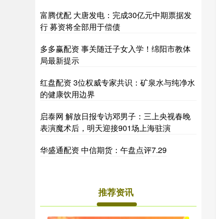
富腾优配 大唐发电：完成30亿元中期票据发
行 募资将全部用于偿债
多多赢配资 事关随迁子女入学！绵阳市教体
局最新提示
红盘配资 3位权威专家共识：矿泉水与纯净水
的健康饮用边界
启泰网 解放日报专访邓男子：三上央视春晚
表演魔术后，明天迎接901场上海驻演
华盛通配资 中信期货：午盘点评7.29
推荐资讯