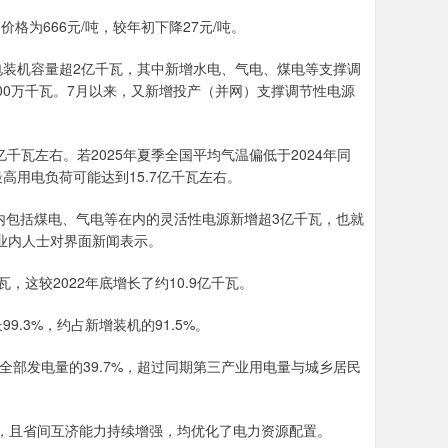
格为666元/吨，较年初下降27元/吨。
装机容量超2亿千瓦，其中新增水电、气电、煤电等支撑调
600万千瓦。7月以来，又新增投产（并网）支撑调节性电源
亿千瓦左右。若2025年夏季全国平均气温偏低于2024年同
高用电负荷可能达到15.7亿千瓦左右。
国内包括煤电、气电等在内的灵活性电源新增超3亿千瓦，也就
业内人士对界面新闻表示。
这较2022年底增长了约10.9亿千瓦。‌
.3%，约占新增装机的91.5%。
占全部发电量的39.7%，超过同期第三产业用电量与城乡居民
”，且省间互济能力持续增强，均优化了电力资源配置。