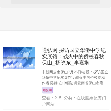
通弘网 探访国立华侨中学纪
实展馆：战火中的侨校春秋_
保山_杨晓东_李嘉娴
中新网云南保山7月26日电 题：探访国立
华侨中学纪实展馆：战火中的侨校春秋
作者 陈静 在中缅边境云南省保山市隆阳
区的晨雾中，腾阳会馆飞檐翘角、古色
通弘网
古香。走入其....
查看：
215
分类：
在线股票配资门
户网站