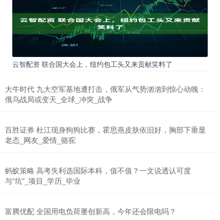
云智配资 联合国大会上，纽约包工头又来贡献笑料了
大牛时代 九大空军基地遭打击，俄军从气势汹汹到惊心动魄：
俄乌战局或变天_全球_冲突_战争
百胜证券 杜江现身狗狗比赛，霍思燕皮肤依旧好，胸部下垂显
老态_网友_爱情_骆驼
蚂蚁策略 高考失利选国际本科，值不值？一文说透认可度
与“坑”_项目_学历_毕业
富腾优配 全国用电负荷屡创新高，今年还会限电吗？