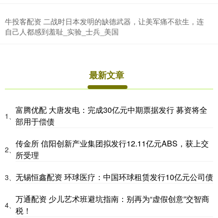
牛投客配资 二战时日本发明的缺德武器，让美军痛不欲生，连
自己人都感到羞耻_实验_士兵_美国
最新文章
富腾优配 大唐发电：完成30亿元中期票据发行 募资将全
1、
部用于偿债
传金所 信阳创新产业集团拟发行12.11亿元ABS，获上交
2、
所受理
无锡恒鑫配资 环球医疗：中国环球租赁发行10亿元公司债
3、
万通配资 少儿艺术班避坑指南：别再为“虚假创意”交智商
4、
税！