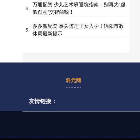
万通配资 少儿艺术班避坑指南：别再为“虚
4、
假创意”交智商税！
多多赢配资 事关随迁子女入学！绵阳市教
5、
体局最新提示
科元网
友情链接：