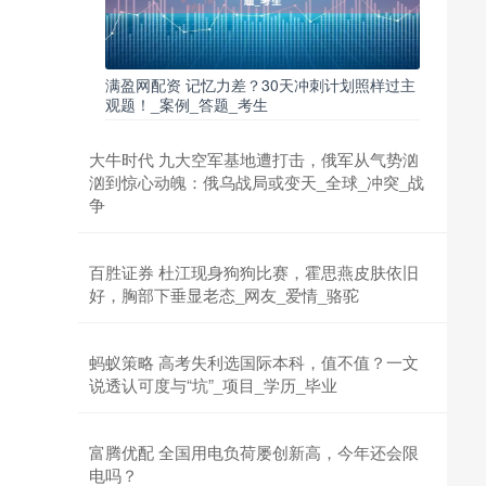
满盈网配资 记忆力差？30天冲刺计划照样过主
观题！_案例_答题_考生
大牛时代 九大空军基地遭打击，俄军从气势汹
汹到惊心动魄：俄乌战局或变天_全球_冲突_战
争
百胜证券 杜江现身狗狗比赛，霍思燕皮肤依旧
好，胸部下垂显老态_网友_爱情_骆驼
蚂蚁策略 高考失利选国际本科，值不值？一文
说透认可度与“坑”_项目_学历_毕业
富腾优配 全国用电负荷屡创新高，今年还会限
电吗？