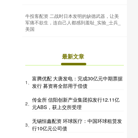
牛投客配资 二战时日本发明的缺德武器，让美
军痛不欲生，连自己人都感到羞耻_实验_士兵_
美国
最新文章
富腾优配 大唐发电：完成30亿元中期票据
1、
发行 募资将全部用于偿债
传金所 信阳创新产业集团拟发行12.11亿
2、
元ABS，获上交所受理
无锡恒鑫配资 环球医疗：中国环球租赁发
3、
行10亿元公司债