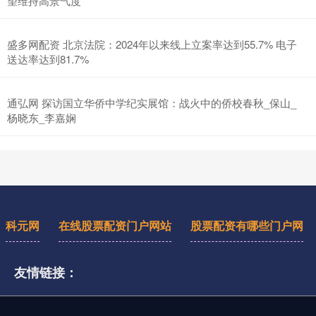
望维持高景气度
盛多网配资 北京法院：2024年以来线上立案率达到55.7% 电子
送达率达到81.7%
通弘网 探访国立华侨中学纪实展馆：战火中的侨校春秋_保山_
杨晓东_李嘉娴
科元网
在线股票配资门户网站
股票配资有哪些门户网
友情链接：