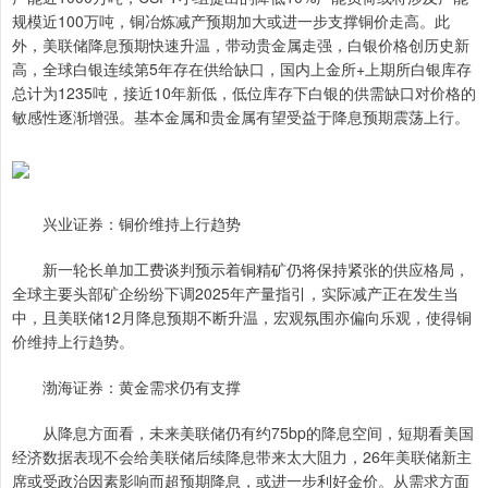
规模近100万吨，铜冶炼减产预期加大或进一步支撑铜价走高。此
外，美联储降息预期快速升温，带动贵金属走强，白银价格创历史新
高，全球白银连续第5年存在供给缺口，国内上金所+上期所白银库存
总计为1235吨，接近10年新低，低位库存下白银的供需缺口对价格的
敏感性逐渐增强。基本金属和贵金属有望受益于降息预期震荡上行。
兴业证券：铜价维持上行趋势
新一轮长单加工费谈判预示着铜精矿仍将保持紧张的供应格局，
全球主要头部矿企纷纷下调2025年产量指引，实际减产正在发生当
中，且美联储12月降息预期不断升温，宏观氛围亦偏向乐观，使得铜
价维持上行趋势。
渤海证券：黄金需求仍有支撑
从降息方面看，未来美联储仍有约75bp的降息空间，短期看美国
经济数据表现不会给美联储后续降息带来太大阻力，26年美联储新主
席或受政治因素影响而超预期降息，或进一步利好金价。从需求方面