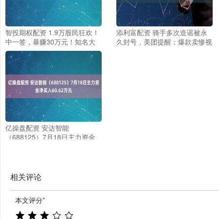
智投期权配资 1.9万股民狂欢！
添利富配资 骑手多次造谣被永
中一签，暴赚30万元！知名大
久封号，美团提醒：爆款卖惨视
佬浮盈百亿！沐曦股份，暴涨
频多为剧本
568%！
亿操盘配资 安达智能
（688125）7月18日主力资金
净买入60.62万元
相关评论
本文评分
*