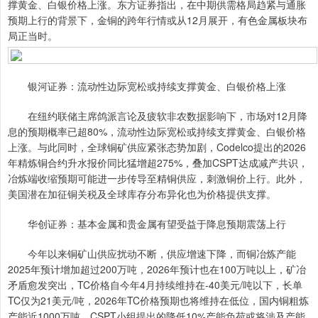
撑黄金、白银价格上涨。东方证券指出，在中期供需格局趋紧与通胀
预期上行的背景下，金铜的跨年行情或从12月展开，有色金属板块布
局正当时。
银河证券：流动性边际宽松或持续支撑黄金、白银价格上涨
在纽约联储主席鸽派言论及疲软非农数据影响下，市场对12月降
息的预期概率已超80%，流动性边际宽松或持续支撑黄金、白银价格
上涨。与此同时，全球铜矿供应紧张态势加剧，Codelco提出的2026
年精炼铜合约升水报价同比猛增超275%，叠加CSPT达成减产共识，
冶炼端收缩预期可能进一步传导至精铜供应，刺激铜价上行。此外，
美国潜在加征铜关税及全球库存分布异化也为价格提供支撑。
华创证券：基本金属和贵金属有望受益于降息预期震荡上行
今年以来铜矿山供应扰动不断，供应增速下降，而铜冶炼产能
2025年预计增加超过200万吨，2026年预计也在100万吨以上，矿冶
矛盾愈发突出，TC价格自今年4月持续维持在-40美元/吨以下，长单
TC仅为21美元/吨，2026年TC价格预期也将维持在低位，国内铜粗炼
产能近1000万吨，CSPT小组提出的降低10%产能负荷或将涉及产能