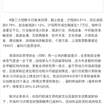
A股三大指数今日集体回调，截止收盘，沪指跌0.51%，深证成指
跌0.78%，创业板指跌1.12%。沪深两市成交额接近1.7万亿，较昨日
放量近千亿。行业板块涨少跌多，煤炭行业、风电设备、中药板块涨
幅居前，能源金属、互联网服务、软件开发、文化传媒、计算机设
备、通信服务、游戏板块跌幅居前。个股方面，上涨股票数量接近
1500只，逾50只股票涨停。
美国供应管理协会（ISM）周一公布的数据显示，全美制造业整
体景气度进一步下滑，连续第九个月跌破荣枯线，且今年多数时间都
在窄幅区间内徘徊。美银全球研究周一表示，鉴于劳动力市场表现疲
软，且政策制定者近期言论暗示可能提前降息，该行目前预计美联储
将在12月的会议上降息25个基点。然后2026年6月和7月美联储将再
分别降息25个基点（即两次季度性降息），届时终端利率（最终利率
水平）将降至3.00%-3.25%区间。
银河证券表示，在纽约联储主席鸽派言论及疲软非农数据影响
下，市场对12月降息的预期概率已超80%，流动性边际宽松或持续支