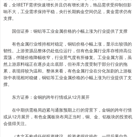
看，全球ETF需求快速增长并且仍有增长潜力，饰品需求受抑制但影
响不大，工业需求保持平稳，央行长期购金空间仍足，黄金需求仍有
支撑。
国信证券：铜铝等工业金属价格的小幅上涨为行业提供了支撑
有色金属行业维持相对稳定，铜铝价格小幅上涨，显示出较强的
韧性。上游资源品整体仍处低位运行，但有色金属行业库存维持高位
震荡，伴随价格降幅收窄，行业景气度有所修复。工业金属方面，虽
然上游原料端正在逐步走出底部，但补库力度受制于部分行业的拖
累，表现得较为温和。整体来看，有色金属行业在分化加剧的上游板
块中表现相对稳健，铜铝等工业金属价格的小幅上涨为行业提供了支
撑。
东方证券：金铜的跨年行情或从12月展开
在中期供需格局趋紧与通胀预期上行的背景下，金铜的跨年行情
或从12月展开，有色金属板块布局正当时，铜、金、铝板块的投资机
会值得关注。
（本文不构成任何投资建议，投资者据此操作，一切后果自负。