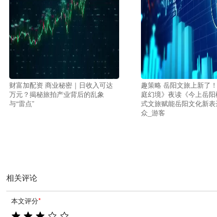
财富加配资 商业秘密｜日收入可达
趣策略 岳阳文旅上新了
万元？揭秘旅拍产业背后的乱象
庭幻境》夜读《今上岳阳
与“雷点”
式文旅赋能岳阳文化新表
众_游客
相关评论
本文评分
*