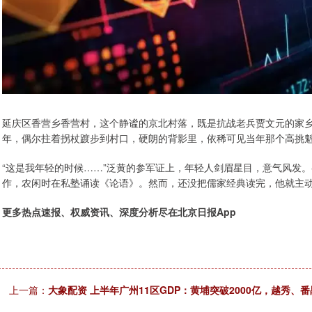
延庆区香营乡香营村，这个静谧的京北村落，既是抗战老兵贾文元的家乡
年，偶尔拄着拐杖踱步到村口，硬朗的背影里，依稀可见当年那个高挑
“这是我年轻的时候……”泛黄的参军证上，年轻人剑眉星目，意气风发
作，农闲时在私塾诵读《论语》。然而，还没把儒家经典读完，他就主
更多热点速报、权威资讯、深度分析尽在北京日报App
上一篇：
大象配资 上半年广州11区GDP：黄埔突破2000亿，越秀、