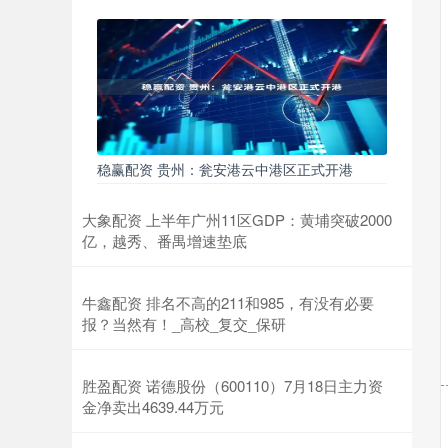
稳赢配资 贵州：瓮安港云中港区正式开港
大象配资 上半年广州11区GDP：黄埔突破2000
亿，越秀、番禺增速垫底
牛鑫配资 排名不高的211和985，有没有必要
报？当然有！_高校_复交_保研
胜盈配资 诺德股份（600110）7月18日主力资
金净卖出4639.44万元