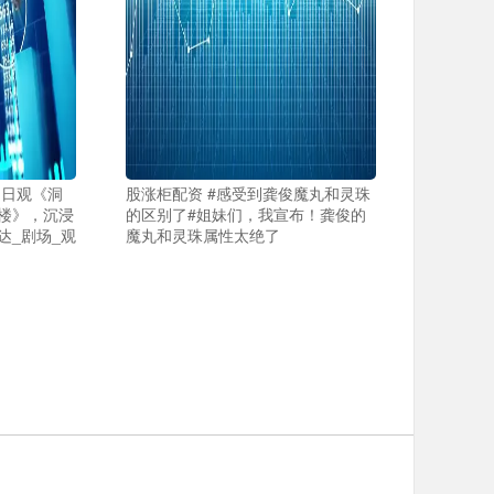
！日观《洞
股涨柜配资 #感受到龚俊魔丸和灵珠
楼》，沉浸
的区别了#姐妹们，我宣布！龚俊的
达_剧场_观
魔丸和灵珠属性太绝了